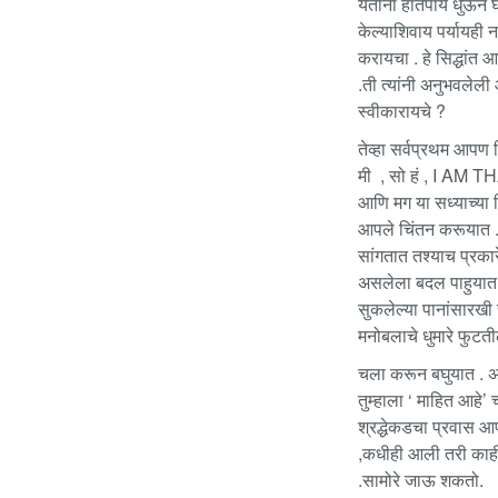
येताना हातपाय धुऊन घर
केल्याशिवाय पर्यायही 
करायचा . हे सिद्धांत 
.ती त्यांनी अनुभवलेली
स्वीकारायचे ?
तेव्हा सर्वप्रथम आपण 
मी , सो हं , I AM THA
आणि मग या सध्याच्या 
आपले चिंतन करूयात . 
सांगतात तश्याच प्रकारे
असलेला बदल पाहुयात ,
सुकलेल्या पानांसारखी
मनोबलाचे धुमारे फुटत
चला करून बघुयात . अन
तुम्हाला ‘ माहित आहे’
श्रद्धेकडचा प्रवास आ
,कधीही आली तरी काही
.सामोरे जाऊ शकतो.