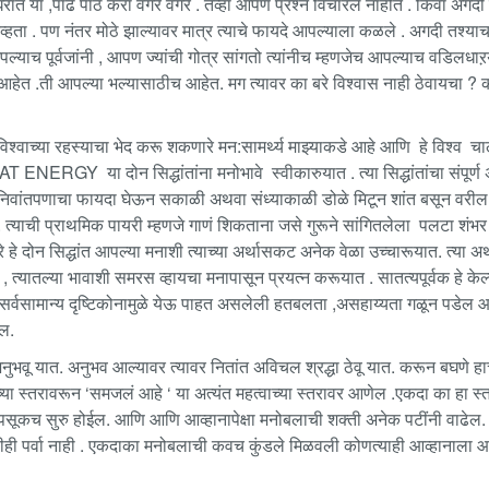
ात या ,पाढे पाठ करा वगैरे वगैरे . तेव्हा आपण प्रश्न विचारले नाहीत . किंवा अग
नव्हता . पण नंतर मोठे झाल्यावर मात्र त्याचे फायदे आपल्याला कळले . अगदी तश्याच
आपल्याच पूर्वजांनी , आपण ज्यांची गोत्र सांगतो त्यांनीच म्हणजेच आपल्याच वडिलधा
 आहेत .ती आपल्या भल्यासाठीच आहेत. मग त्यावर का बरे विश्वास नाही ठेवायचा ? का 
विश्वाच्या रहस्याचा भेद करू शकणारे मन:सामर्थ्य माझ्याकडे आहे आणि हे विश्व च
T ENERGY या दोन सिद्धांतांना मनोभावे स्वीकारुयात . त्या सिद्धांतांचा संपूर्ण
निवांतपणाचा फायदा घेऊन सकाळी अथवा संध्याकाळी डोळे मिटून शांत बसून वरील दो
त्याची प्राथमिक पायरी म्हणजे गाणं शिकताना जसे गुरूने सांगितलेला पलटा शंभ
 हे दोन सिद्धांत आपल्या मनाशी त्याच्या अर्थासकट अनेक वेळा उच्चारूयात. त्या अर्
 त्यातल्या भावाशी समरस व्हायचा मनापासून प्रयत्न करूयात . सातत्यपूर्वक हे क
 सर्वसामान्य दृष्टिकोनामुळे येऊ पाहत असलेली हतबलता ,असहाय्यता गळून पडेल आ
ील.
ुभवू यात. अनुभव आल्यावर त्यावर नितांत अविचल श्रद्धा ठेवू यात. करून बघणे हा
 च्या स्तरावरून ‘समजलं आहे ‘ या अत्यंत महत्वाच्या स्तरावर आणेल .एकदा का हा 
पसूकच सुरु होईल. आणि आणि आव्हानापेक्षा मनोबलाची शक्ती अनेक पटींनी वाढेल. 
ही पर्वा नाही . एकदाका मनोबलाची कवच कुंडले मिळवली कोणत्याही आव्हानाला