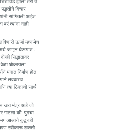
दी चिडचिड झाली तरी ते
 पद्धतीने विचार
ऱयांनी सांगितली आहेत
बरं त्यांना नाही
ालविणारी ऊर्जा म्हणजेच
 अर्थ जाणून घेऊयात .
न्ही सिद्धांतावर
र वेळा घोकायला
थाने मनात निर्माण होत
ेल्याने लवकरच
णि त्या ठिकाणी सार्थ
च खरा मंत्र आहे जो
स्तर गाठला की पुढचा
मग आव्हाने कुठूनही
 आपण स्वीकारू शकतो