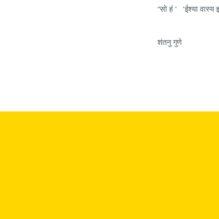
“सो हं ‘ ‘ईश्या वास्य इद
शंतनु गुणे