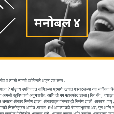
 व त्याची व्याप्ती दर्शविणारे अजून एक सत्य .
झाला ? मांडुक्य उपनिषदात सांगितल्या प्रमाणे शून्यात एकवटलेल्या त्या संजीवक च
 आपली बहुविध रूपे अनुभवावीत. आणि तो मग महास्फोट झाला [ बिग बॅंग ] त्यातून 
ातून अनाहत ओंकार निर्माण झाला. ओंकारातून पंचमहाभूते निर्माण झाली. आकाश ,वायू ,
. आपणही निसर्गपुत्रच आहोत .याचाच अर्थ आपल्यातही पंचमहाभूतांचा अंश, गुण आणि 
 तर प्रत्येक पेशीपेशीत अवकाश आहे. आपल्या मनाला आणि शब्दांना आकाशरूप म्