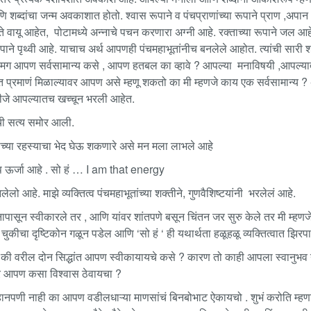
शब्दांचा जन्म अवकाशात होतो. श्वास रूपाने व पंचप्राणांच्या रूपाने प्राण ,अपान
ते वायू आहेत, पोटामध्ये अन्नाचे पचन करणारा अग्नी आहे. रक्ताच्या रूपाने जल आ
रूपाने पृथ्वी आहे. याचाच अर्थ आपणही पंचमहाभूतांनीच बनलेले आहोत. त्यांची सारी शक
 मग आपण सर्वसामान्य कसे , आपण हतबल का व्हावे ? आपल्या मनाविषयी ,आपल्यात 
 प्रमाणं मिळाल्यावर आपण असे म्हणू शकतो का मी म्हणजे काय एक सर्वसामान्य 
बीजे आपल्यातच खच्चून भरली आहेत.
ाची सत्य समोर आली.
वाच्या रहस्याचा भेद घेऊ शकणारे असे मन मला लाभले आहे
ूप ऊर्जा आहे . सो हं … I am that energy
लेलो आहे. माझे व्यक्तित्व पंचमहाभूतांच्या शक्तीने, गुणवैशिष्टयांनी भरलेलं आहे.
ापासून स्वीकारले तर , आणि यांवर शांतपणे बसून चिंतन जर सुरु केले तर मी म्हणज
ुकीचा दृष्टिकोन गळून पडेल आणि ‘सो हं ‘ ही यथार्थता हळूहळू व्यक्तित्वात झिरप
की वरील दोन सिद्धांत आपण स्वीकायायचे कसे ? कारण तो काही आपला स्वानुभव ना
वर आपण कसा विश्वास ठेवायचा ?
हानपणी नाही का आपण वडीलधाऱ्या माणसांचं बिनबोभाट ऐकायचो . शुभं करोति म्हणा